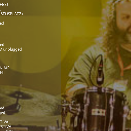
RFEST
L
STUSPLATZ)
ed
ed
 unplugged
N AIR
CHT
ed
ged
TIVAL
STIVAL