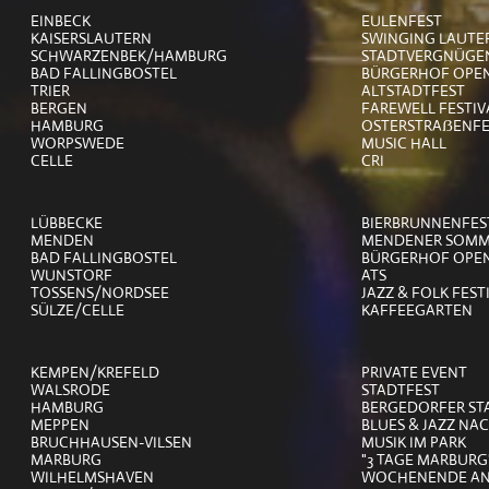
EINBECK
EULENFEST
KAISERSLAUTERN
SWINGING LAUTE
SCHWARZENBEK/HAMBURG
STADTVERGNÜGE
BAD FALLINGBOSTEL
BÜRGERHOF OPEN
TRIER
ALTSTADTFEST
BERGEN
FAREWELL FESTIV
HAMBURG
OSTERSTRAẞENFE
WORPSWEDE
MUSIC HALL
CELLE
CRI
LÜBBECKE
BIERBRUNNENFES
MENDEN
MENDENER SOMM
BAD FALLINGBOSTEL
BÜRGERHOF OPEN
WUNSTORF
ATS
TOSSENS/NORDSEE
JAZZ & FOLK FEST
SÜLZE/CELLE
KAFFEEGARTEN
KEMPEN/KREFELD
PRIVATE EVENT
WALSRODE
STADTFEST
HAMBURG
BERGEDORFER ST
MEPPEN
BLUES & JAZZ NA
BRUCHHAUSEN-VILSEN
MUSIK IM PARK
MARBURG
"3 TAGE MARBURG
WILHELMSHAVEN
WOCHENENDE AN 