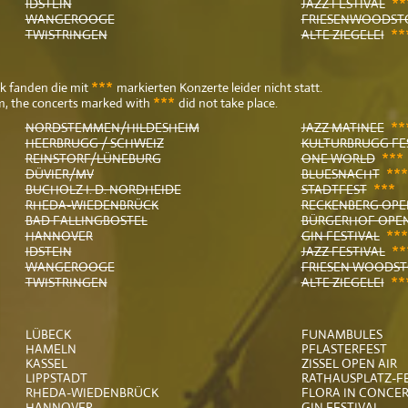
**
IDSTEIN
JAZZ FESTIVAL
WANGEROOGE
FRIESENWOODST
**
TWISTRINGEN
ALTE ZIEGELEI
***
 fanden die mit
markierten Konzerte leider nicht statt.
***
m, the concerts marked with
did not take place.
**
NORDSTEMMEN/HILDESHEIM
JAZZ MATINEE
HEERBRUGG / SCHWEIZ
KULTURBRUGG FE
***
REINSTORF/LÜNEBURG
ONE WORLD
***
DÜVIER/MV
BLUESNACHT
***
BUCHOLZ I. D. NORDHEIDE
STADTFEST
RHEDA-WIEDENBRÜCK
RECKENBERG OPE
BAD FALLINGBOSTEL
BÜRGERHOF OPEN
***
HANNOVER
GIN FESTIVAL
**
IDSTEIN
JAZZ FESTIVAL
WANGEROOGE
FRIESEN WOODS
**
TWISTRINGEN
ALTE ZIEGELEI
LÜBECK
FUNAMBULES
HAMELN
PFLASTERFEST
KASSEL
ZISSEL OPEN AIR
LIPPSTADT
RATHAUSPLATZ-FE
RHEDA-WIEDENBRÜCK
FLORA IN CONCER
HANNOVER
GIN FESTIVAL