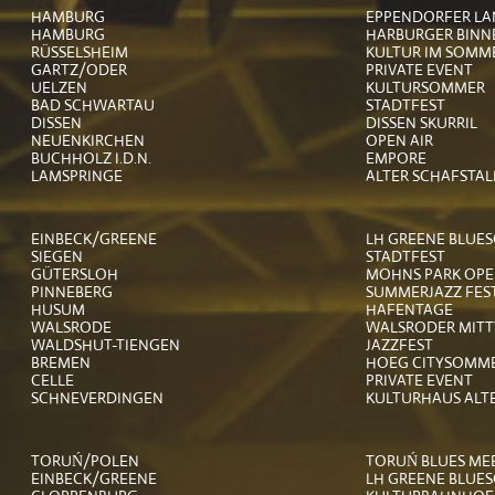
HAMBURG
EPPENDORFER LA
HAMBURG
HARBURGER BINN
RÜSSELSHEIM
KULTUR IM SOMM
GARTZ/ODER
PRIVATE EVENT
UELZEN
KULTURSOMMER
BAD SCHWARTAU
STADTFEST
DISSEN
DISSEN SKURRIL
NEUENKIRCHEN
OPEN AIR
BUCHHOLZ I.D.N.
EMPORE
LAMSPRINGE
ALTER SCHAFSTAL
EINBECK/GREENE
LH GREENE BLUE
SIEGEN
STADTFEST
GÜTERSLOH
MOHNS PARK OPE
PINNEBERG
SUMMERJAZZ FES
HUSUM
HAFENTAGE
WALSRODE
WALSRODER MIT
WALDSHUT-TIENGEN
JAZZFEST
BREMEN
HOEG CITYSOMM
CELLE
PRIVATE EVENT
SCHNEVERDINGEN
KULTURHAUS ALT
TORUŃ/POLEN
TORUŃ BLUES ME
EINBECK/GREENE
LH GREENE BLUE