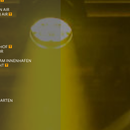
F
N AIR
 AIR
SHOF
UR
AM INNENHAFEN
GHT
GARTEN