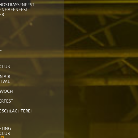
NDSTRASSENFEST
ENHAFENFEST
ER
L
SCLUB
N AIR
TIVAL
TWOCH
ERFEST
E SCHLACHTEREI
ETING
SCLUB