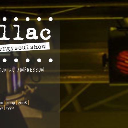
Contact/Impressum
|
|
|
10
2009
2008
|
91
1990