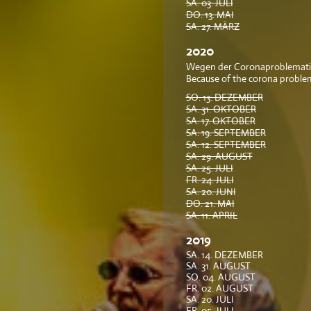
SA. 03. JULI
DO. 13. MAI
SA. 27. MÄRZ
2020
Wegen der Coronaproblematik
Because of the corona proble
SO. 13. DEZEMBER
SA. 31. OKTOBER
SA. 17. OKTOBER
SA. 19. SEPTEMBER
SA. 12. SEPTEMBER
SA. 29. AUGUST
SA. 25. JULI
FR. 24. JULI
SA. 20. JUNI
DO. 21. MAI
SA. 11. APRIL
2019
SA. 14. DEZEMBER
SA. 31. AUGUST
SO. 04. AUGUST
FR. 02. AUGUST
SA. 20. JULI
FR. 05. JULI