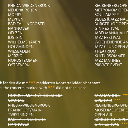
RHEDA-WIEDENBRÜCK
RECKENBERG OPE
NEUENKIRCHEN
METRONOM OPEN
MOERS
SOUL AM SEE
MEPPEN
BLUES & JAZZ NA
BAD FALLINGBOSTEL
BÜRGERHOF OPEN
HANNOVER
GIN FESTIVAL
UELZEN
JABELMANNHALLE
IDSTEIN
JAZZ FESTIVAL
WILHELMSHAVEN
WOCHENENDE AN 
HOLZMINDEN
JAZZ CLUB OPEN A
WIESBADEN
THEATRIUM
MERZIG
KULTURSOMMER
NORDSTEMMEN
JAZZ MATINEE
OSTBEVERN
PRIVATE EVENT
***
 fanden die mit
markierten Konzerte leider nicht statt.
***
m, the concerts marked with
did not take place.
**
NORDSTEMMEN/HILDESHEIM
JAZZ MATINEE
***
GRONAU
OPEN AIR
RHEDA-WIEDENBRÜCK
RECKENBERG OPE
FRANKFURT/MAIN
MUSEUMSUFERFE
TWISTRINGEN
OPEN AIR
BAD FALLINGBOSTEL
BÜRGERHOF OPEN
***
HANNOVER
GIN FESTIVAL