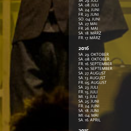
SA. 29. JULI
SA. 08. JULI
SA. 24. JUNI
FR. 23. JUNI
SO. 04. JUNI
SA. 27. MAI
FR. 26. MAI
SA. 18. MÄRZ
FR. 17. MÄRZ
2016
SA. 29. OKTOBER
SA. 08. OKTOBER
FR. 16. SEPTEMBER
SA. 10. SEPTEMBER
SA. 27. AUGUST
SA. 13. AUGUST
FR. 05. AUGUST
SA. 23. JULI
FR. 15. JULI
MI. 13. JULI
SA. 25. JUNI
FR. 24. JUNI
SA. 18. JUNI
MI. 04. MAI
SA. 16. APRIL
2015