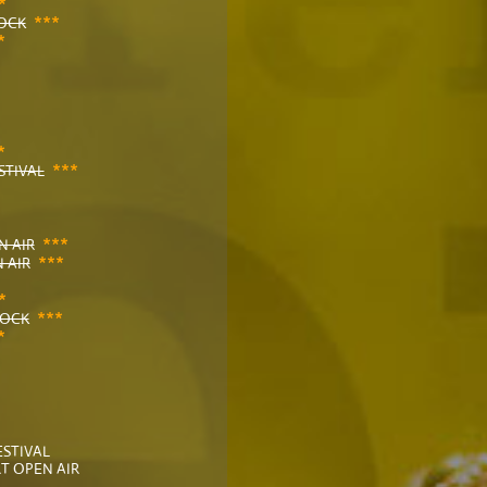
*
***
OCK
*
*
***
STIVAL
***
N AIR
***
 AIR
*
***
TOCK
*
STIVAL
T OPEN AIR