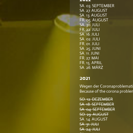
SA. 03. SEPTEMBER
SA. 27. AUGUST
SA. 13. AUGUST
FR. 05. AUGUST
SA. 30. JULI
FR. 22. JULI
SA. 16. JULI
SA. 02. JULI
FR. 01. JULI
SA. 25. JUNI
SA. 11. JUNI
FR. 27. MAI
FR. 15. APRIL
SA. 26. MÄRZ
2021
Wegen der Coronaproblematik
Because of the corona proble
SO. 12. DEZEMBER
SA. 18. SEPTEMBER
SA. 04. SEPTEMBER
SO. 29. AUGUST
SA. 14. AUGUST
SA. 31. JULI
SA. 24. JULI