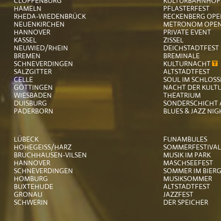
CLOPPENBURG
KULTURBAHNHO
HAMELN
PFLASTERFEST
RHEDA-WIEDENBRÜCK
RECKENBERG OPE
NEUENKIRCHEN
METRONOM OPEN
HANNOVER
PRIVATE EVENT
KASSEL
ZISSEL
NEUWIED/RHEIN
DEICHSTADTFEST
BREMEN
BREMINALE
SCHNEVERDINGEN
KULTURNACHT
SALZGITTER
ALTSTADTFEST
CELLE
SOUL IM SCHLOS
GÖTTINGEN
NACHT DER KULT
WIESBADEN
THEATRIUM
DUISBURG
SONDERSCHICHT 
PADERBORN
BLUES & JAZZ NI
LÜBECK
FUNAMBULES
HOHEGEISS/HARZ
SOMMERFESTIVAL
BRUCHHAUSEN-VILSEN
MUSIK IM PARK
HANNOVER
MASCHSEEFEST
SCHNEVERDINGEN
SOMMER IM BIER
HOMBURG
MUSIKSOMMER
BUXTEHUDE
ALTSTADTFEST
GRONAU
JAZZFEST
SCHWERIN
DER SPEICHER