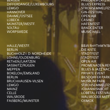
BERGEN
FRIEDENSPLATZ-F
DIFFERDANGE/LUXEMBOURG
BLUES EXPRESS
LEMGO
STROHSEMMELFE
HANNOVER
GIN-FESTIVAL
DAHME/OSTSEE
OPEN AIR
LÜBECK
CASINO
MÜNSTER/WESTF.
HAFENFEST
SOLTAU
BANDCENTER
WORPSWEDE
MUSIC HALL
HALLE/WESTF.
B&W RHYTHM'N'BL
BERLIN
DIE KISTE
BUCHHOLZ I. D. NORDHEIDE
STADTFEST
LOHNE/OLDENBURG
STADTFEST
RETHEN/LAATZEN
OPEN AIR
SASSNITZ/RÜGEN
PROMENADEN RE
MEPPEN
BLUES & JAZZ NA
BOKELOH/EMSLAND
PRIVATE EVENT
BERLIN
BIESDORFER PAR
BRUCHHAUSEN-VILSEN
MUSIK IM PARK
LEMGO
STROHSEMMELFE
MAINZ
JOHANNISNACHT
CELLE
LOBETAL FESTIVA
WALSRODE
WALSRODER MIT
FAẞBERG/MUNSTER
OXMOX