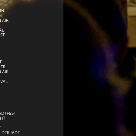
RN
N
 AIR
AL
ST
T
ER
 AIR
IVAL
ADTFEST
CHT
"
DER JADE