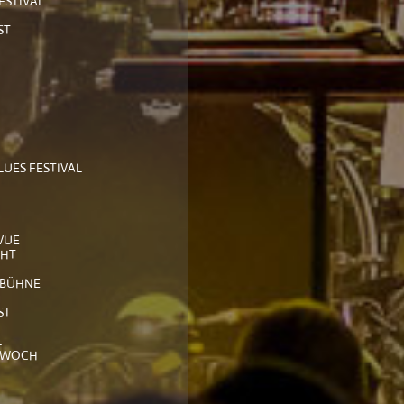
ESTIVAL
ST
UES FESTIVAL
VUE
CHT
KBÜHNE
ST
L
TWOCH