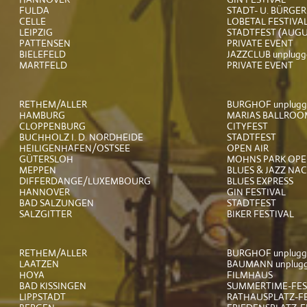
FULDA
STADT- U. BÜRGE
CELLE
LOBETAL FESTIVA
LEIPZIG
STADTFEST (AUGU
PATTENSEN
PRIVATE EVENT
BIELEFELD
JAZZCLUB unplugg
MARTFELD
PRIVATE EVENT
RETHEM/ALLER
BURGHOF unplugg
HAMBURG
MARIAS BALLROOM
CLOPPENBURG
CITYFEST
BUCHHOLZ I. D. NORDHEIDE
STADTFEST
HEILIGENHAFEN/OSTSEE
OPEN AIR
GÜTERSLOH
MOHNS PARK OPE
MEPPEN
BLUES & JAZZ NA
DIFFERDANGE/LUXEMBOURG
BLUES EXPRESS
HANNOVER
GIN FESTIVAL
BAD SALZUNGEN
STADTFEST
SALZGITTER
BIKER FESTIVAL
RETHEM/ALLER
BURGHOF unplugg
LAATZEN
BAUMANN unplug
HOYA
FILMHAUS
BAD KISSINGEN
SUMMERTIME-FES
LIPPSTADT
RATHAUSPLATZ-FE