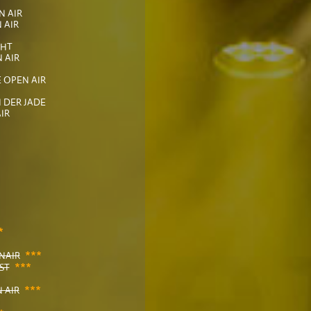
N AIR
 AIR
CHT
 AIR
 OPEN AIR
DER JADE
IR
*
***
NAIR
***
ST
***
 AIR